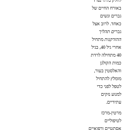
לחלק בלתי נפרד
באורח החיים של
גברים ונשים
כאחד. לרוב אצל
גברי
ם תהליך
ההזדקנות
מתחיל
אחרי גיל 40, בגיל
40 מתחילה לרדת
כמות הקולגן
והאלסטין בעור,
מומלץ להתחיל
לטפל לפני כדי
למנוע נזקים
עתידיים.
מרטין-מרכז
לטיפוליים
אסתטיים ורפואיים