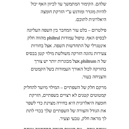
שלהם. הקימור המתמשך עד לכיוון האף יכול
להיות מוגדר ומודגש ע”י הזרקת חומצה
היאלרונית לתוכם.
פילטרום – בלט עור המחבר בין השפה העליונה
לבסיס האף. טיפול עמודות philtrul מהווה חלק
אינטגרלי של התחדשות השפה. אצל בחורות
צעירות נהוגה הזרקה משולשת מילוי קטן בבסיס
של ה philtrum.אצל מבוגרות יותר יש צורך
בהזרקה לכול האורך העמודות בשל הקמטים
והצניחה בעור.
מרקם חלק של השפתיים – המילוי מיועד להחליק
קמטוטים קטנים לא רצויים בשפתיים, הזרקת
חומצה היאלרונית היא בחירה מצוינת כדי לשפר
את הגודל והצורה של השפתיים שלך בכדי לתת
לך מראה חלק, טבעי וצעיר.