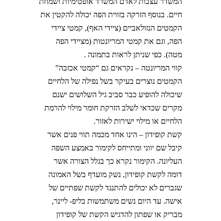
המשדר עצבות לאדם המשרד אופטימיות ושמחת
חיים. בנוסף הזרקה בזווית הפה יכולה להקטין את
הקמטים הנזולאביים (ציידי האף), קמטי ציידי
הפה, וגם את קמטי המריונטות (מציידי הפה
מטה). כפי שניתן לראות בתמונה .
קווי המריונטה – נקראים גם “קמטי אכזבה”
הקמטים נוצרים בעיקר בשל נפילה של הלחיים
שיכולה להופיע כבר סביב גיל השלושים ישנם
מקרים שכדאי לשלב הזרקת חומר מילוי להרמת
הלחיים או מילוי ישירות לאזור.
קשת קופידון – הינו אחד מכמה תווי פנים אשר
קיבל שם יווני ומתייחס לקימור באמצע השפה
העליונה. הקימור נקרא כך בגלל הצורה אשר
דומה לקשת קופידון, נשק מועדף בשל האמונה
שגברים לא יכולים להתנגד לקשת שפתיים של
אישה. עד היום נשים משתמשות בליפ- ליינר,
מבריק או שפתון להדגיש הקשת של קופידון